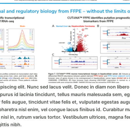
scing elit. Nunc sed lacus velit. Donec in diam non libero b
us id lacinia tincidunt, tellus mauris malesuada sem, eget 
is augue, tincidunt vitae felis et, vulputate egestas augue.
pharetra nisl enim, vel congue lacus finibus id. Curabitur m
nisl in, rutrum varius tortor. Vestibulum ultrices, magna feu
ttis nibh.