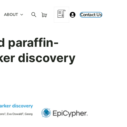
Contact Us
ABOUT
d paraffin-
er discovery