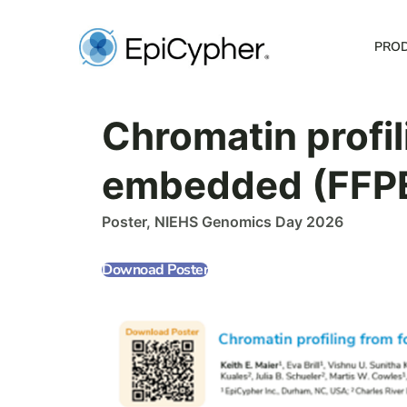
Skip
to
PRO
content
Chromatin profil
embedded (FFPE)
Poster, NIEHS Genomics Day 2026
Downoad Poster